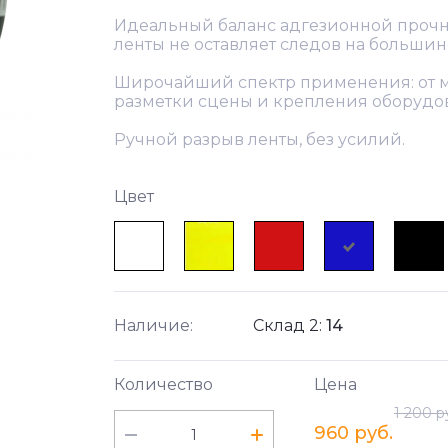
Идеальный баланс адгезионной прочн
ленты не оставляет следов на большин
Широчайший спектр применения: от 
разметки сцены и крепления оборудо
Ручной разрыв ленты, без усилий.
Цвет
Наличие:
Склад 2:
14
Количество
Цена
1 200 р
960 руб.