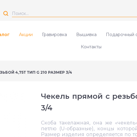
алог
Акции
Гравировка
Вышивка
Подарочный 
Контакты
ЬБОЙ 4,75Т ТИП G 210 РАЗМЕР 3/4
Чекель прямой с резьбо
3/4
Скоба такелажная, она же «чекель
петлю (U-образные), концы котор
Размер изделия определяется по т