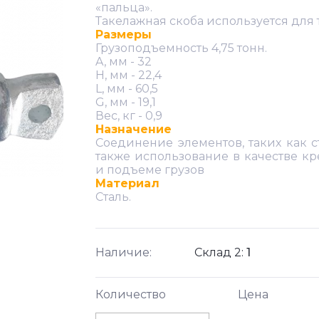
«пальца».
Такелажная скоба используется для 
Размеры
Грузоподъемность 4,75 тонн.
A, мм - 32
H, мм - 22,4
L, мм - 60,5
G, мм - 19,1
Вес, кг - 0,9
Назначение
Соединение элементов, таких как ст
также использование в качестве 
и подъеме грузов
Материал
Сталь.
Наличие:
Склад 2:
1
Количество
Цена