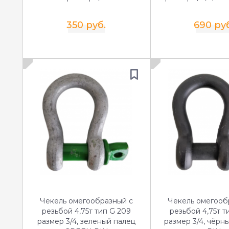
350 руб.
690 ру
Чекель омегообразный с
Чекель омегооб
резьбой 4,75т тип G 209
резьбой 4,75т т
размер 3/4, зеленый палец
размер 3/4, чёр