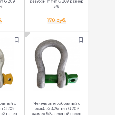
ип G 209
резьбой 1т тип G 209 размер
/4
3/8
.
170 руб.
разный с
Чекель омегообразный с
ип G 209
резьбой 3,25т тип G 209
ной палец
размер 5/8, зеленый палец