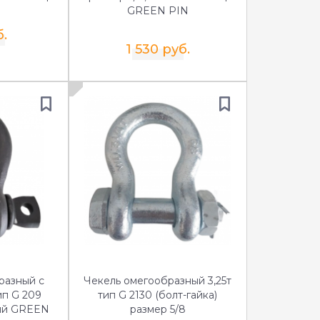
GREEN PIN
б.
1 530 руб.
разный с
Чекель омегообразный 3,25т
ип G 209
тип G 2130 (болт-гайка)
ный GREEN
размер 5/8