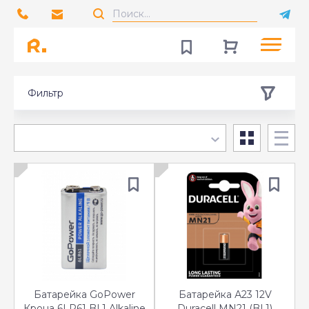
Фильтр
Батарейка GoPower
Батарейка А23 12V
Крона 6LR61 BL1 Alkaline
Duracell MN21 (BL1)