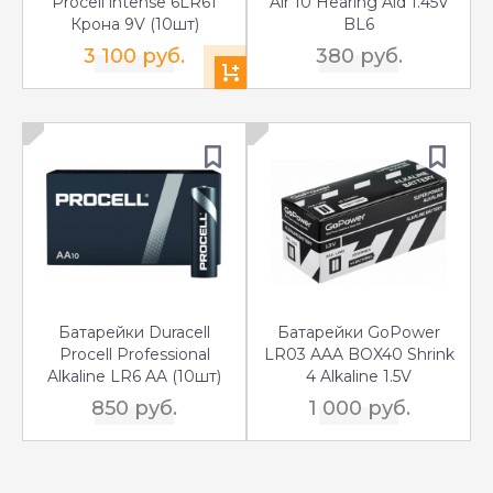
Procell intense 6LR61
Air 10 Hearing Aid 1.45V
Крона 9V (10шт)
BL6
3 100 руб.
380 руб.
Батарейки Duracell
Батарейки GoPower
Procell Professional
LR03 AAA BOX40 Shrink
Alkaline LR6 AA (10шт)
4 Alkaline 1.5V
850 руб.
1 000 руб.