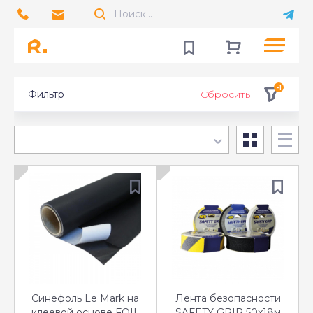
-1
Фильтр
Сбросить
Синефоль Le Mark на
Лента безопаcности
клеевой основе FOIL
SAFETY GRIP 50x18м