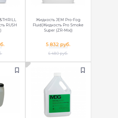
&THRILL
Жидкость JEM Pro-Fog
сть RUSH
Fluid(Жидкость Pro Smoke
)
Super (ZR-Mix))
б.
5 832 руб.
б.
6 480 руб.