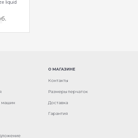
e liquid
уб.
О МАГАЗИНЕ
Контакты
я
Размеры перчаток
м машин
Доставка
Гарантия
едложение