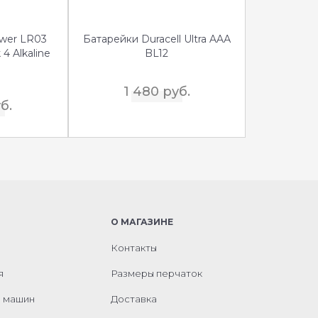
wer LR03
Батарейки Duracell Ultra AAА
4 Alkaline
BL12
1 480 руб.
б.
О МАГАЗИНЕ
Контакты
я
Размеры перчаток
м машин
Доставка