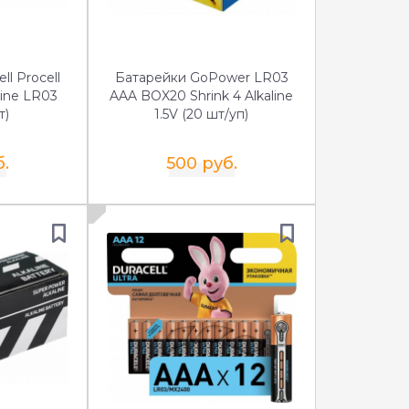
ll Procell
Батарейки GoPower LR03
line LR03
AAA BOX20 Shrink 4 Alkaline
т)
1.5V (20 шт/уп)
б.
500 руб.