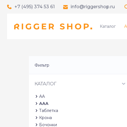
+7 (495) 374 53 61
info@riggershop.ru
Каталог
А
Фильтр
КАТАЛОГ
АА
ААА
Таблетка
Крона
Бочонки