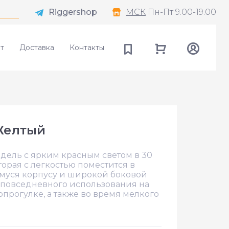
Riggershop
МСК
Пн-Пт 9.00-19.00
т
Доставка
Контакты
 Желтый
одель с ярким красным светом в 30
торая с легкостью поместится в
емуся корпусу и широкой боковой
я повседневного использования на
опрогулке, а также во время мелкого