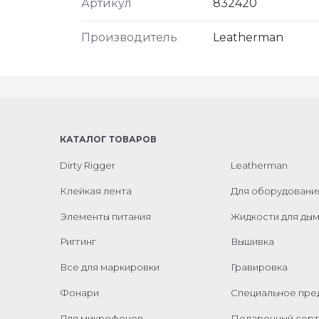
Артикул
832420
Производитель
Leatherman
КАТАЛОГ ТОВАРОВ
Dirty Rigger
Leatherman
Клейкая лента
Для оборудовани
Элементы питания
Жидкости для ды
Риггинг
Вышивка
Все для маркировки
Гравировка
Фонари
Специальное пр
Для микрофонов
Подарочный серт