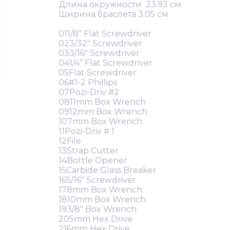
Длина окружности 23.93 см
Ширина браслета 3.05 см
011/8" Flat Screwdriver
023/32" Screwdriver
033/16" Screwdriver
041/4” Flat Screwdriver
05Flat Screwdriver
06#1-2 Phillips
07Pozi-Driv #2
0811mm Box Wrench
0912mm Box Wrench
107mm Box Wrench
11Pozi-Driv # 1
12File
13Strap Cutter
14Bottle Opener
15Carbide Glass Breaker
165/16" Screwdriver
178mm Box Wrench
1810mm Box Wrench
193/8" Box Wrench
205mm Hex Drive
216mm Hex Drive