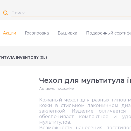
Акции
Гравировка
Вышивка
Подарочный сертиф
ИТУЛА INVENTORY (XL)
Чехол для мультитула in
Артикул:
invcasexlye
Кожаный чехол для разных типов м
кожи в стильном лаконичном диза
заклепкой. Изделие отличается
обеспечивает компактное и уд
мультитулов.
Возможность нанесения логотипо