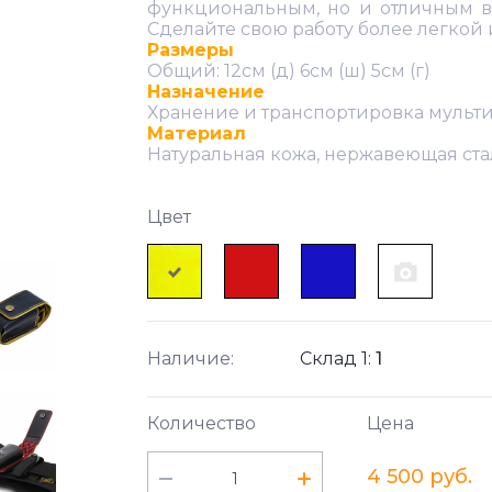
функциональным, но и отличным в
Сделайте свою работу более легкой и
Размеры
Общий: 12см (д) 6см (ш) 5см (г)
Назначение
Хранение и транспортировка мульти
Материал
Натуральная кожа, нержавеющая ста
Цвет
Наличие:
Склад 1:
1
Количество
Цена
4 500 руб.