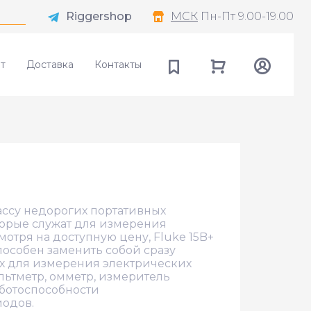
Riggershop
МСК
Пн-Пт 9.00-19.00
т
Доставка
Контакты
лассу недорогих портативных
орые служат для измерения
отря на доступную цену, Fluke 15B+
особен заменить собой сразу
х для измерения электрических
льтметр, омметр, измеритель
аботоспособности
одов.