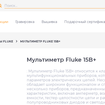
кции
Гравировка
Вышивка
Подарочный сертифика
Ы FLUKE
МУЛЬТИМЕТР FLUKE 15B+
Мультиметр Fluke 15B+
: Мультиметр Fluke 15B+ относится к к
мультифункциональных приборов, кот
параметров электрических цепей. Несм
обладает широким функционалом и сп
несколько приборов, предназначенны
характеристик, включая амперметр, во
емкости, тестер целостности цепи и р
полупроводниковых диодов и светоди