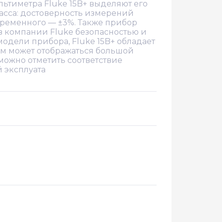
льтиметра Fluke 15B+ выделяют его
асса: достоверность измерений
переменного — ±3%. Также прибор
в компании Fluke безопасностью и
модели прибора, Fluke 15B+ обладает
м может отображаться большой
ожно отметить соответствие
 эксплуата