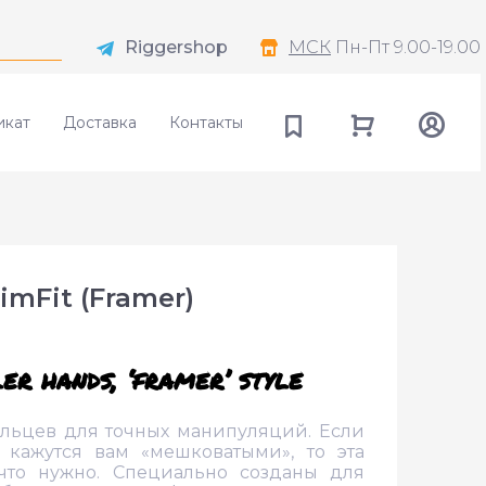
Riggershop
МСК
Пн-Пт 9.00-19.00
икат
Доставка
Контакты
imFit (Framer)
r hands, ‘framer’ style
альцев для точных манипуляций. Если
r кажутся вам «мешковатыми», то эта
что нужно. Специально созданы для