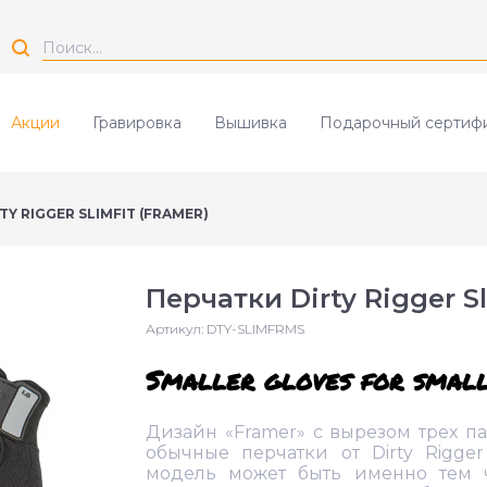
Акции
Гравировка
Вышивка
Подарочный сертиф
Y RIGGER SLIMFIT (FRAMER)
Перчатки Dirty Rigger Sl
Артикул:
DTY-SLIMFRMS
Smaller gloves for smalle
Дизайн «Framer» с вырезом трех п
обычные перчатки от Dirty Rigge
модель может быть именно тем 