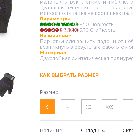
маленьких рук. Легкие и гибкие, 
Дышащая тыльная сторона ладони.
мягкая подкладка на костяшках пал
Параметры
➊➋➌➍➎➏➐➑➒➉
9/10 Ловкость
➊➋➌➍➎➅➆➇➈➉
5/10 Стойкость
Назначение
Перчатки для защиты ладони от не
возникнуть в результате работы с 
Материал
Двуслойная синтетическая полиуре
КАК ВЫБРАТЬ РАЗМЕР
Размер
S
M
XS
XXS
-
Наличие:
Склад 1:
4
Скл