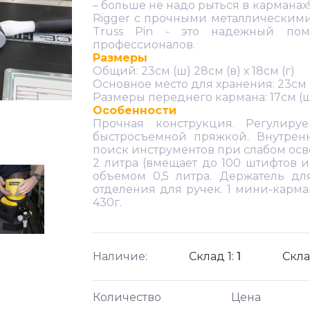
– больше не надо рыться в карманах
Rigger с прочными металлическими
Truss Pin - это надежный по
профессионалов.
Размеры
Общий: 23см (ш) 28см (в) х 18см (г)
Основное место для хранения: 23см (ш)
Размеры переднего кармана: 17см (ш) х
Особенности
Прочная конструкция. Регулиру
быстросъемной пряжкой. Внутренн
поиск инструментов при слабом ос
2 литра (вмещает до 100 штифтов 
объемом 0,5 литра. Держатель дл
отделения для ручек. 1 мини-карма
430г.
Наличие:
Склад 1:
1
Скла
Количество
Цена