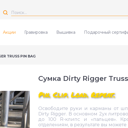
Акции
Гравировка
Вышивка
Подарочный сертиф
GER TRUSS PIN BAG
Сумка Dirty Rigger Trus
Pin. Clip. Load. Repeat.
Освободите руки и карманы от шп
Dirty Rigger. В основном 2ух литр
до 100 R-клипс и «пальцев». Кр
отделениям, в результате вы можете в