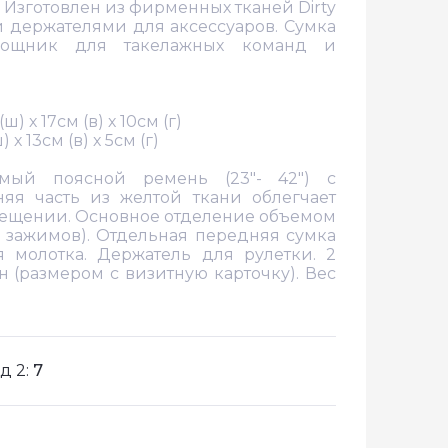
! Изготовлен из фирменных тканей Dirty
 держателями для аксессуаров. Сумка
мощник для такелажных команд и
 х 17см (в) х 10см (г)
 13см (в) х 5см (г)
емый поясной ремень (23"- 42") с
яя часть из желтой ткани облегчает
вещении. Основное отделение объемом
и зажимов). Отдельная передняя сумка
я молотка. Держатель для рулетки. 2
н (размером с визитную карточку). Вес
д 2:
7