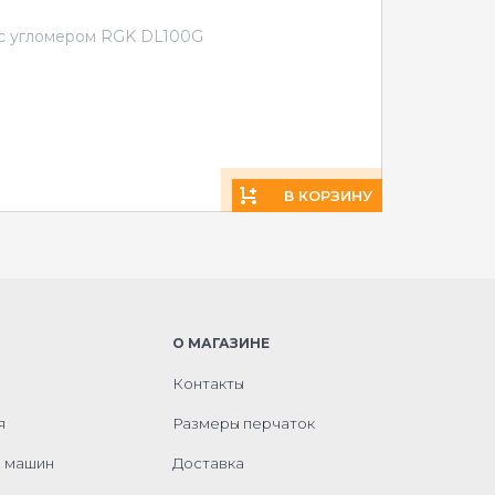
с угломером RGK DL100G
В КОРЗИНУ
О МАГАЗИНЕ
Контакты
я
Размеры перчаток
м машин
Доставка