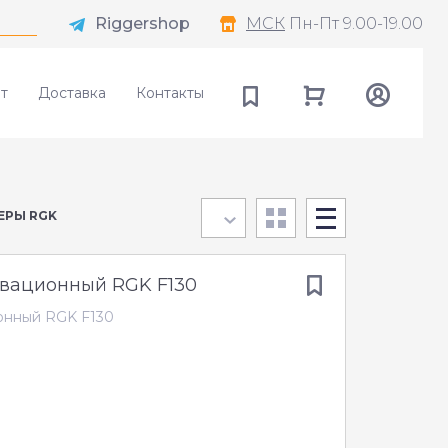
Riggershop
МСК
Пн-Пт 9.00-19.00
т
Доставка
Контакты
ЕРЫ RGK
евационный RGK F130
онный RGK F130